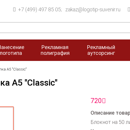
+7 (499) 497 85 05; zakaz@logotip-suvenir.ru
Нанесение
Рекламная
Рекламный
логотипа
полиграфия
аутсорсинг
ка А5 "Classic"
ка А5 "Classic"
720
Описание това
Блокнот на 50 л