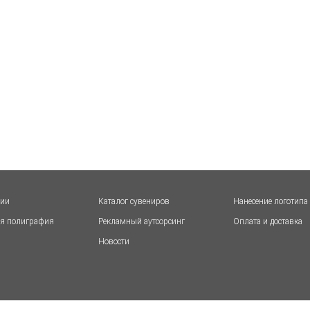
нии
Каталог сувениров
Нанесение логотипа
я полиграфия
Рекламный аутсорсинг
Оплата и доставка
Новости