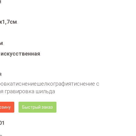
и
х1,7см
.
 м
.
 искусственная
.
я
ровкатиснениешелкографиятиснение с
я гравировка шильда
рзину
Быстрый заказ
01