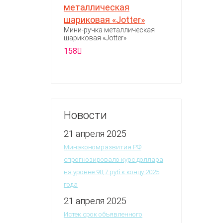
Мини-ручка металлическая
шариковая «Jotter»
158
Новости
21 апреля 2025
Минэкономразвития РФ
спрогнозировало курс доллара
на уровне 98,7 руб к концу 2025
года
21 апреля 2025
Истек срок объявленного