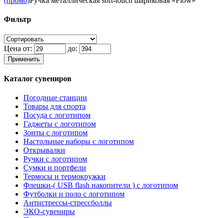
(промо)
Ручка металлическая soft-touch шариковая «Flow»
Фильтр
Цена от:
до:
Применить
Каталог сувениров
Погодные станции
Товары для спорта
Посуда с логотипом
Гаджеты с логотипом
Зонты с логотипом
Настольные наборы с логотипом
Открывалки
Ручки с логотипом
Сумки и портфели
Термосы и термокружки
Флешки-( USB flash накопители ) с логотипом
Футболки и поло с логотипом
Антистрессы-стрессболлы
ЭКО-сувениры