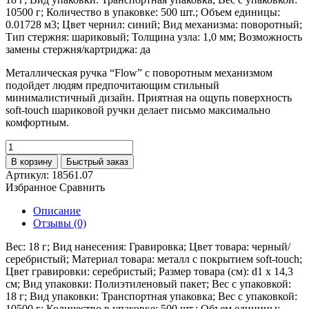
10500 г; Количество в упаковке: 500 шт.; Объем единицы:
0.01728 м3; Цвет чернил: синий; Вид механизма: поворотный;
Тип стержня: шариковый; Толщина узла: 1,0 мм; Возможность
замены стержня/картриджа: да
Металлическая ручка “Flow” с поворотным механизмом
подойдет людям предпочитающим стильный
минималистичный дизайн. Приятная на ощупь поверхность
soft-touch шариковой ручки делает письмо максимально
комфортным.
В корзину
Быстрый заказ
Артикул:
18561.07
Избранное
Сравнить
Описание
Отзывы (0)
Вес: 18 г; Вид нанесения: Гравировка; Цвет товара: черный/
серебристый; Материал товара: металл с покрытием soft-touch;
Цвет гравировки: серебристый; Размер товара (см): d1 х 14,3
см; Вид упаковки: Полиэтиленовый пакет; Вес с упаковкой:
18 г; Вид упаковки: Транспортная упаковка; Вес с упаковкой:
10500 г; Количество в упаковке: 500 шт.; Объем единицы: