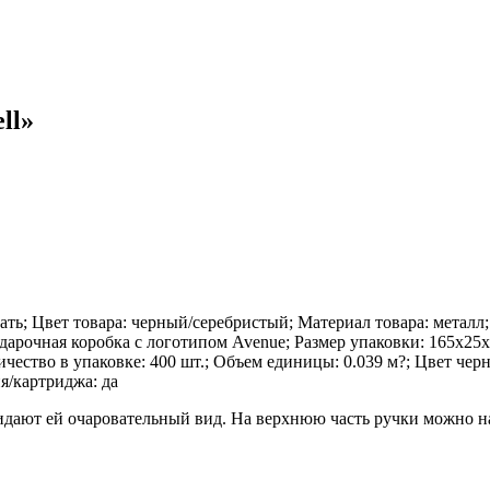
ll»
ать; Цвет товара: черный/серебристый; Материал товара: металл; 
арочная коробка с логотипом Avenue; Размер упаковки: 165x25x1
личество в упаковке: 400 шт.; Объем единицы: 0.039 м?; Цвет че
я/картриджа: да
идают ей очаровательный вид. На верхнюю часть ручки можно н