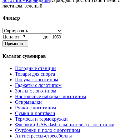
логотипом
Карандаши
Карандаш простой Hand Friend с
ластиком, зеленый
Фильтр
Цена от:
до:
Применить
Каталог сувениров
Погодные станции
Товары для спорта
Посуда с логотипом
Гаджеты с логотипом
Зонты с логотипом
Настольные наборы с логотипом
Открывалки
Ручки с логотипом
Сумки и портфели
Термосы и термокружки
Флешки-( USB flash накопители ) с логотипом
Футболки и поло с логотипом
Антистрессы-стрессболлы